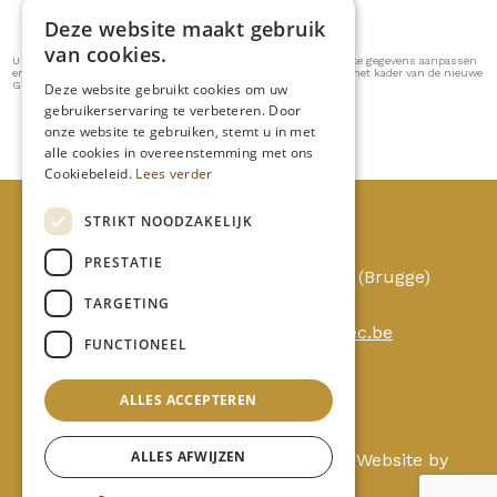
Deze website maakt gebruik
van cookies.
U kan na het versturen te allen tijde via
deze link
uw persoonlijke gegevens aanpassen
en/of verwijderen die bewaard worden op onze website en dit in het kader van de nieuwe
GDPR wetgeving. (25/05/2018)
Deze website gebruikt cookies om uw
gebruikerservaring te verbeteren. Door
onze website te gebruiken, stemt u in met
alle cookies in overeenstemming met ons
Cookiebeleid.
Lees verder
STRIKT NOODZAKELIJK
Qualitec
PRESTATIE
Ten Briele 12/11, 8200 St-Michiels (Brugge)
TARGETING
Tel:
+32 498 411 224
Mail:
talitha.martens@qualitec.be
FUNCTIONEEL
ALLES ACCEPTEREN
ALLES AFWIJZEN
© 2026. All rights reserved.
Privacy
. Website by
KMOSites