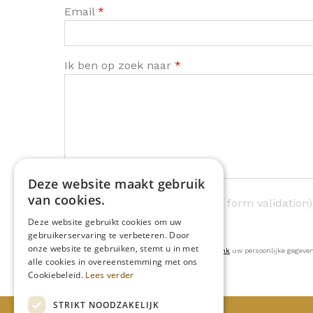
Email
*
Ik ben op zoek naar
*
Deze website maakt gebruik
van cookies.
checking recaptcha (google form validation)
Deze website gebruikt cookies om uw
gebruikerservaring te verbeteren. Door
onze website te gebruiken, stemt u in met
U kan na het versturen te allen tijde via
deze link
uw persoonlijke gegeven
alle cookies in overeenstemming met ons
Cookiebeleid.
Lees verder
STRIKT NOODZAKELIJK